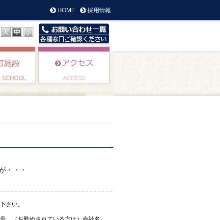
HOME
採用情報
が・・・
下さい。
号、（お勤めされている方は）会社名