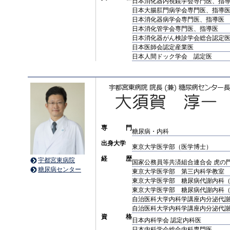
日本消化器内視鏡学会専門医、指
日本大腸肛門病学会専門医、指導
日本消化器病学会専門医、指導医
日本消化管学会専門医、指導医
日本消化器がん検診学会総合認定
日本医師会認定産業医
日本人間ドック学会 認定医
専 門
糖尿病・内科
出身大学
東京大学医学部（医学博士）
経 歴
宇都宮東病院
国家公務員等共済組合連合会 虎の
糖尿病センター
東京大学医学部 第三内科学教室
東京大学医学部 糖尿病代謝内科
東京大学医学部 糖尿病代謝内科
自治医科大学内科学講座内分泌代
自治医科大学内科学講座内分泌代
資 格
日本内科学会 認定内科医
日本内科学会総合内科専門医