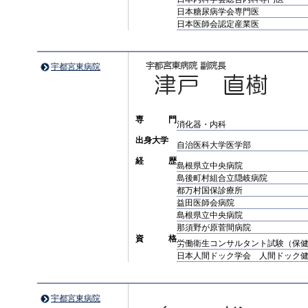
日本糖尿病学会専門医
日本医師会認定産業医
宇都宮東病院
専 門
消化器・内科
出身大学
自治医科大学医学部
経 歴
島根県立中央病院
島後町村組合立隠岐病院
都万村国保診療所
益田医師会病院
島根県立中央病院
那須野が原菅間病院
資 格
労働衛生コンサルタント試験（保
日本人間ドック学会 人間ドック
宇都宮東病院