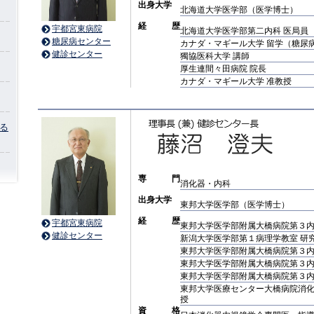
出身大学
北海道大学医学部（医学博士）
経 歴
宇都宮東病院
北海道大学医学部第二内科 医局員
糖尿病センター
カナダ・マギール大学 留学（糖尿
健診センター
獨協医科大学 講師
厚生連間々田病院 院長
カナダ・マギール大学 准教授
る
専 門
消化器・内科
出身大学
東邦大学医学部（医学博士）
経 歴
宇都宮東病院
東邦大学医学部附属大橋病院第３
健診センター
新潟大学医学部第１病理学教室 研
東邦大学医学部附属大橋病院第３内
東邦大学医学部附属大橋病院第３内
東邦大学医学部附属大橋病院第３内
東邦大学医療センター大橋病院消化
授
資 格