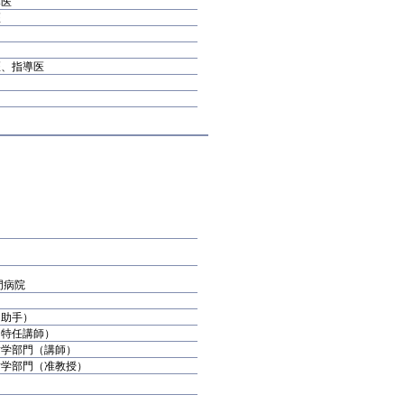
導医
医
医、指導医
門病院
（助手）
（特任講師）
謝学部門（講師）
謝学部門（准教授）