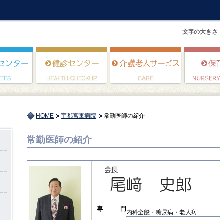
文字の大きさ
HOME
宇都宮東病院
常勤医師の紹介
常勤医師の紹介
専 門
内科全般・糖尿病・老人病