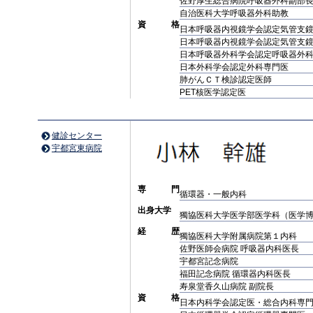
佐野厚生総合病院呼吸器外科副部
自治医科大学呼吸器外科助教
資 格
日本呼吸器内視鏡学会認定気管支
日本呼吸器内視鏡学会認定気管支
日本呼吸器外科学会認定呼吸器外
日本外科学会認定外科専門医
肺がんＣＴ検診認定医師
PET核医学認定医
健診センター
宇都宮東病院
専 門
循環器・一般内科
出身大学
獨協医科大学医学部医学科（医学
経 歴
獨協医科大学附属病院第１内科
佐野医師会病院 呼吸器内科医長
宇都宮記念病院
福田記念病院 循環器内科医長
寿泉堂香久山病院 副院長
資 格
日本内科学会認定医・総合内科専