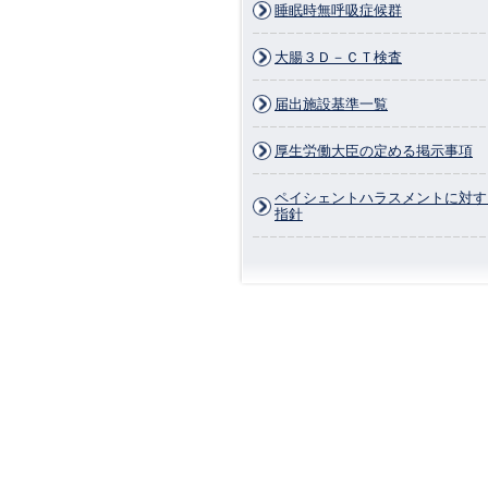
睡眠時無呼吸症候群
大腸３Ｄ－ＣＴ検査
届出施設基準一覧
厚生労働大臣の定める掲示事項
ペイシェントハラスメントに対す
指針