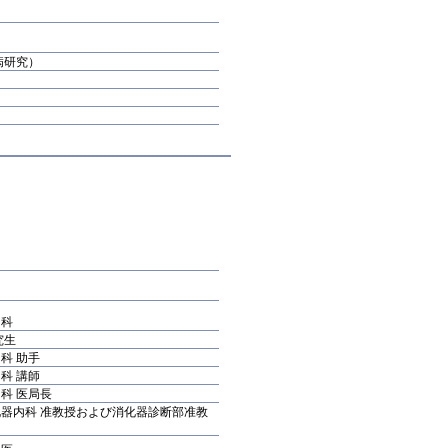
病研究）
内科
究生
科 助手
科 講師
科 医局長
器内科 准教授および消化器診断部准教