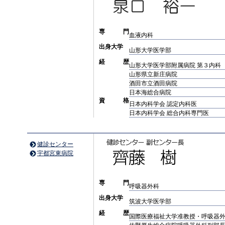
専 門
血液内科
出身大学
山形大学医学部
経 歴
山形大学医学部附属病院 第３内科
山形県立新庄病院
酒田市立酒田病院
日本海総合病院
資 格
日本内科学会 認定内科医
日本内科学会 総合内科専門医
健診センター
宇都宮東病院
専 門
呼吸器外科
出身大学
筑波大学医学部
経 歴
国際医療福祉大学准教授・呼吸器