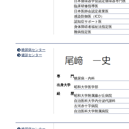
日本循環器学会認定循環器専門医
臨床研修指導医
日本医師会認定産業医
感染防御医（ICD）
認知症サポート医
身体障碍者福祉法指定医
難病指定医
糖尿病センター
健診センター
専 門
糖尿病・内科
出身大学
昭和大学医学部
経 歴
昭和大学附属藤が丘病院
自治医科大学内分泌代謝科
古河赤十字病院
自治医科大学附属病院