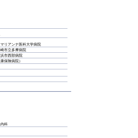
科
聖マリアンナ医科大学病院
川崎市立多摩病院
横浜市西部病院
健康保険病院）
ー内科