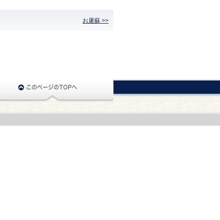
お屠蘇 >>