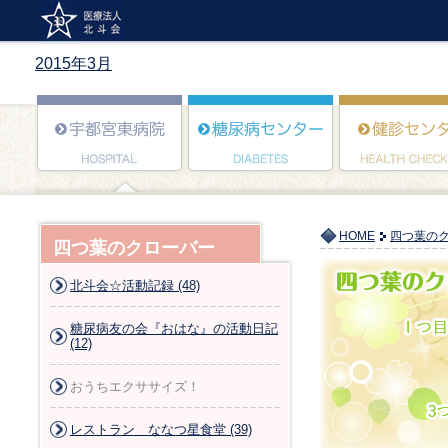
2015年3月
HOME
四つ葉の
四つ葉のクローバー
北斗会☆活動記録 (48)
糖尿病友の会『おはな』の活動日記
(12)
おうちエクササイズ！
レストラン ななつ星食堂 (39)