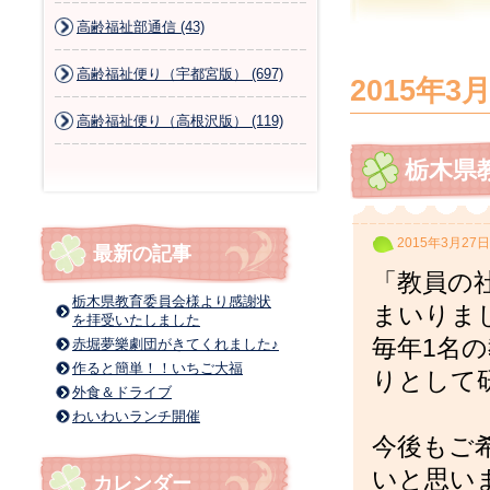
高齢福祉部通信 (43)
高齢福祉便り（宇都宮版） (697)
2015年3
高齢福祉便り（高根沢版） (119)
栃木県
2015年3月27日
最新の記事
「教員の
栃木県教育委員会様より感謝状
まいりま
を拝受いたしました
毎年1名
赤堀夢樂劇団がきてくれました♪
作ると簡単！！いちご大福
りとして
外食＆ドライブ
わいわいランチ開催
今後もご
いと思い
カレンダー