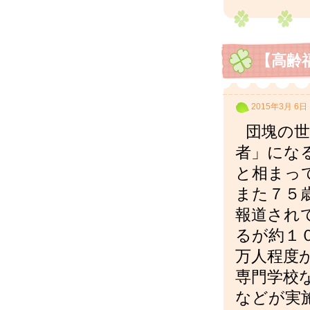
【高齢
2015年3月 6日
団塊の世
者」にな
と相まっ
また７５
報道され
るが約１
万人程度
専門学校
などが実