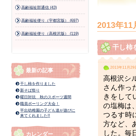
高齢福祉部通信 (43)
高齢福祉便り（宇都宮版） (697)
2013年11
高齢福祉便り（高根沢版） (119)
干し柿
2013年11月29
最新の記事
高根沢シ
干し柿を作りました
さん作っ
新そば祭り
きをして
曜日対抗 秋のスポーツ週間
職員ボーリング大会！
の塩梅は
平出幼稚園の子ども達が遊びに
つるす時
来てくれました!!
方など、
した。毎
カレンダー