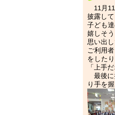
11月1
披露して
子ども達
嬉しそう
思い出し
ご利用者
をしたり
「上手だ
最後に
り手を握