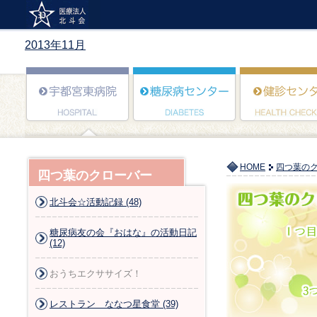
2013年11月
HOME
四つ葉の
四つ葉のクローバー
北斗会☆活動記録 (48)
糖尿病友の会『おはな』の活動日記
(12)
おうちエクササイズ！
レストラン ななつ星食堂 (39)