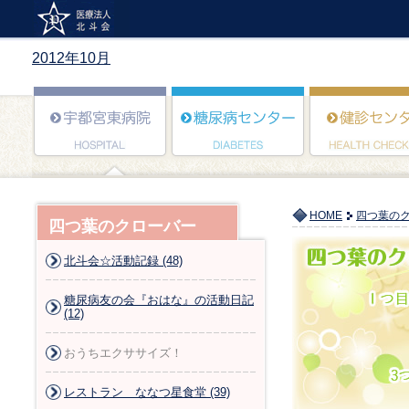
2012年10月
HOME
四つ葉の
四つ葉のクローバー
北斗会☆活動記録 (48)
糖尿病友の会『おはな』の活動日記
(12)
おうちエクササイズ！
レストラン ななつ星食堂 (39)