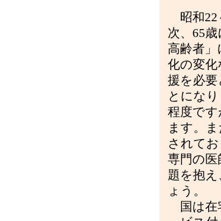
昭和
22
次、
65
歳
高齢者」
化の変化
援を必要
とになり
程度です
ます。ま
されてお
専門の医
題を抱え
ょう。
国は在宅