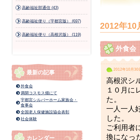
高齢福祉部通信 (43)
高齢福祉便り（宇都宮版） (697)
2012年10
高齢福祉便り（高根沢版） (119)
外食会
2012年10月30
最新の記事
高根沢シ
外食会
１０月に
満開コスモス畑にて
た。
宇都宮シルバーホーム家族会・
食事会
一人一人
全国老人保健施設協会表彰
した。
社会体験
ご利用者
換になっ
カレンダー