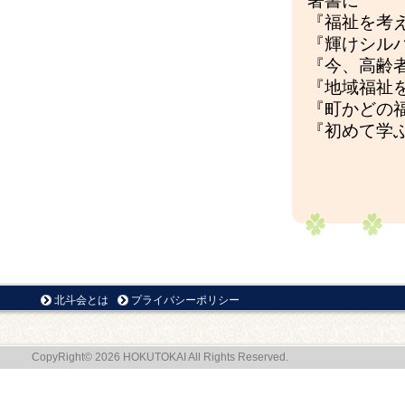
著書に
『福祉を考
『輝けシル
『今、高齢
『地域福祉
『町かどの
『初めて学
北斗会とは
プライバシーポリシー
CopyRight© 2026 HOKUTOKAI All Rights Reserved.