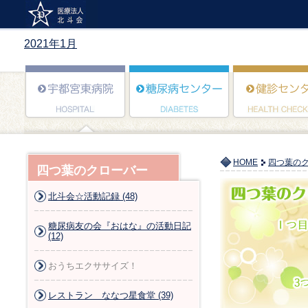
2021年1月
HOME
四つ葉の
四つ葉のクローバー
北斗会☆活動記録 (48)
糖尿病友の会『おはな』の活動日記
(12)
おうちエクササイズ！
レストラン ななつ星食堂 (39)