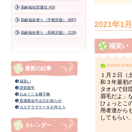
高齢福祉部通信 (43)
高齢福祉便り（宇都宮版） (697)
2021年1
高齢福祉便り（高根沢版） (119)
福笑い
2021年1月28日
最新の記事
１月２日（
福笑い
和３年最初
謹賀新年
タオルで目
おみくじ＆獅子舞
眉毛だよ」
直接面会中止のお知らせ
ひょっとこ
カステラでケーキを作ろう
用者達から
してもらい
カレンダー