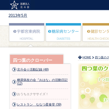
2013年5月
HOME
四つ葉の
四つ葉のクローバー
北斗会☆活動記録 (48)
糖尿病友の会『おはな』の活動日記
(12)
おうちエクササイズ！
レストラン ななつ星食堂 (39)