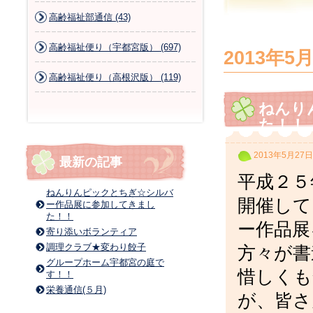
高齢福祉部通信 (43)
高齢福祉便り（宇都宮版） (697)
2013年5
高齢福祉便り（高根沢版） (119)
ねんり
た！！
2013年5月27日
最新の記事
平成２５
ねんりんピックとちぎ☆シルバ
開催して
ー作品展に参加してきまし
た！！
ー作品展
寄り添いボランティア
調理クラブ★変わり餃子
方々が書
グループホーム宇都宮の庭で
惜しくも
す！！
栄養通信(５月)
が、皆さ