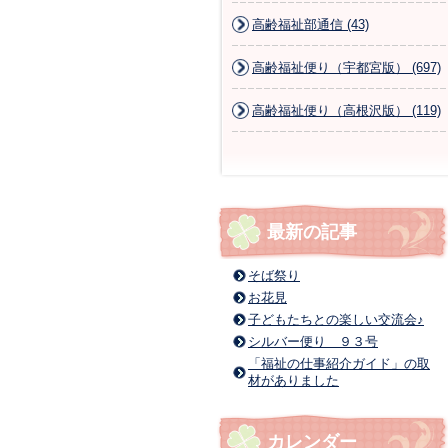
高齢福祉部通信 (43)
高齢福祉便り（宇都宮版） (697)
高齢福祉便り（高根沢版） (119)
最新の記事
そば祭り
お花見
子どもたちとの楽しい交流会♪
シルバー便り ９３号
「福祉の仕事紹介ガイド」の取
材がありました
カレンダー