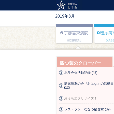
2019年3月
四つ葉のクローバー
北斗会☆活動記録 (48)
糖尿病友の会『おはな』の活動日
(12)
おうちエクササイズ！
レストラン ななつ星食堂 (39)