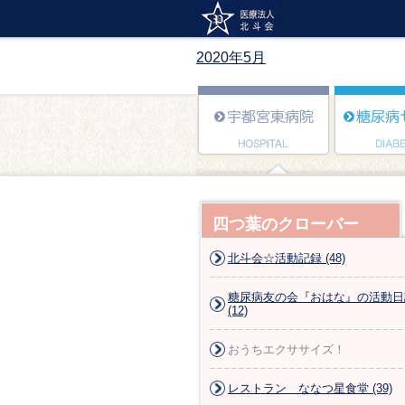
2020年5月
四つ葉のクローバー
北斗会☆活動記録 (48)
糖尿病友の会『おはな』の活動日
(12)
おうちエクササイズ！
レストラン ななつ星食堂 (39)