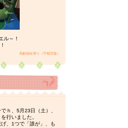
カエル～！
！
高齢福祉便り（宇都宮版）
でｈ、5月23日（土）、
」を行いました。
げ、1つで「誰が」、も