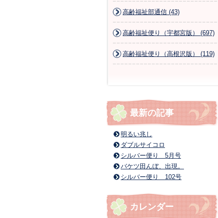
高齢福祉部通信 (43)
高齢福祉便り（宇都宮版） (697)
高齢福祉便り（高根沢版） (119)
最新の記事
明るい兆し
ダブルサイコロ
シルバー便り 5月号
バケツ田んぼ、出現。
シルバー便り 102号
カレンダー