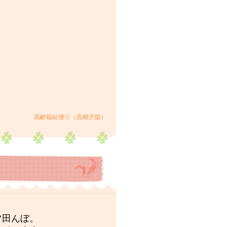
高齢福祉便り（高根沢版）
ツ田んぼ。