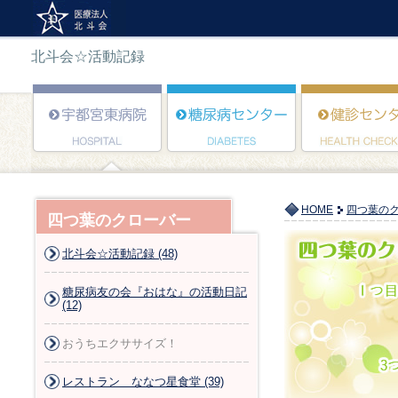
北斗会☆活動記録
HOME
四つ葉の
四つ葉のクローバー
北斗会☆活動記録 (48)
糖尿病友の会『おはな』の活動日記
(12)
おうちエクササイズ！
レストラン ななつ星食堂 (39)