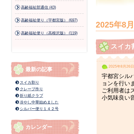
高齢福祉部通信 (43)
高齢福祉便り（宇都宮版） (697)
2025年8
高齢福祉便り（高根沢版） (119)
スイカ
2025年8月26日
最新の記事
宇都宮シル
スイカ割り
ョンを行い
クレープ作り
ご利用者は
折り紙クラブ
小気味良い
冷やし中華始めました
シルバー便り１４２号
カレンダー