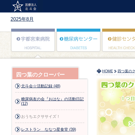
2025年8月
HOME
四つ葉の
四つ葉のクローバー
北斗会☆活動記録 (48)
糖尿病友の会『おはな』の活動日記
(12)
おうちエクササイズ！
レストラン ななつ星食堂 (39)