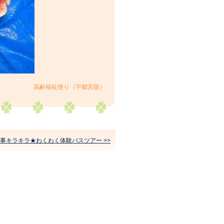
高齢福祉便り（宇都宮版）
事キラキラ★わくわく体験バスツアー >>