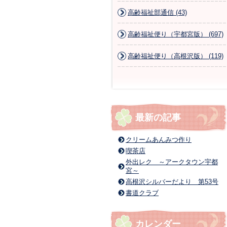
高齢福祉部通信 (43)
高齢福祉便り（宇都宮版） (697)
高齢福祉便り（高根沢版） (119)
最新の記事
クリームあんみつ作り
喫茶店
外出レク ～アークタウン宇都
宮～
高根沢シルバーだより 第53号
書道クラブ
カレンダー