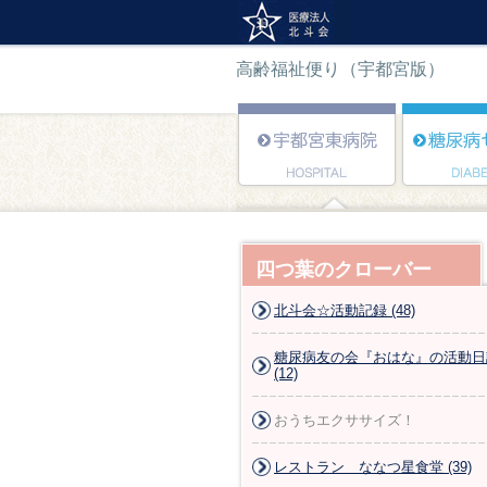
高齢福祉便り（宇都宮版）
四つ葉のクローバー
北斗会☆活動記録 (48)
糖尿病友の会『おはな』の活動日
(12)
おうちエクササイズ！
レストラン ななつ星食堂 (39)