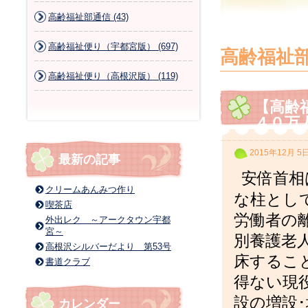
高齢福祉部通信 (43)
高齢福祉便り（宇都宮版） (697)
高齢福祉
高齢福祉便り（高根沢版） (119)
【高齢
４０万
2015年12月 5
最新の記事
安倍首相
クリームあんみつ作り
な柱とし
喫茶店
労働者の
外出レク ～アークタウン宇都
宮～
別養護老
高根沢シルバーだより 第53号
床するこ
書道クラブ
得ない現
設の増設
カレンダー