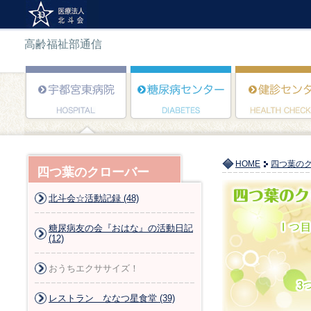
高齢福祉部通信
HOME
四つ葉の
四つ葉のクローバー
北斗会☆活動記録 (48)
糖尿病友の会『おはな』の活動日記
(12)
おうちエクササイズ！
レストラン ななつ星食堂 (39)