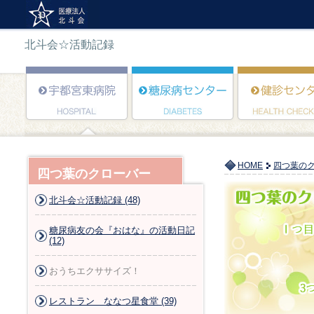
北斗会☆活動記録
HOME
四つ葉の
四つ葉のクローバー
北斗会☆活動記録 (48)
糖尿病友の会『おはな』の活動日記
(12)
おうちエクササイズ！
レストラン ななつ星食堂 (39)