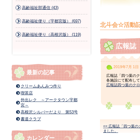
高齢福祉部通信 (43)
高齢福祉便り（宇都宮版） (697)
北斗会☆活動
高齢福祉便り（高根沢版） (119)
広報誌
2019年7月 1日
最新の記事
広報誌「四つ葉のク
各施設にて配布して
広報誌四つ葉のクロー
クリームあんみつ作り
喫茶店
外出レク ～アークタウン宇都
宮～
高根沢シルバーだより 第53号
書道クラブ
<< 広報誌「四つ葉
ました。
カレンダー