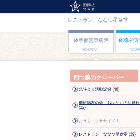
レストラン ななつ星食堂
四つ葉のクローバー
北斗会☆活動記録 (48)
糖尿病友の会『おはな』の活動日
(12)
おうちエクササイズ！
レストラン ななつ星食堂 (39)