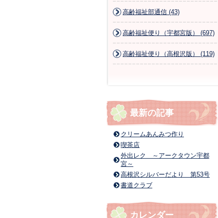
高齢福祉部通信 (43)
高齢福祉便り（宇都宮版） (697)
高齢福祉便り（高根沢版） (119)
最新の記事
クリームあんみつ作り
喫茶店
外出レク ～アークタウン宇都
宮～
高根沢シルバーだより 第53号
書道クラブ
カレンダー