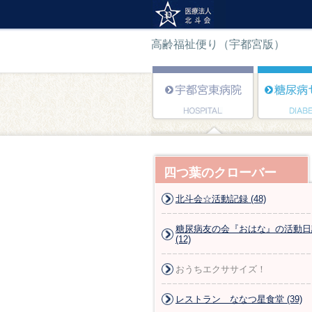
高齢福祉便り（宇都宮版）
四つ葉のクローバー
北斗会☆活動記録 (48)
糖尿病友の会『おはな』の活動日
(12)
おうちエクササイズ！
レストラン ななつ星食堂 (39)