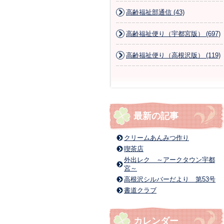
高齢福祉部通信 (43)
高齢福祉便り（宇都宮版） (697)
高齢福祉便り（高根沢版） (119)
最新の記事
クリームあんみつ作り
喫茶店
外出レク ～アークタウン宇都
宮～
高根沢シルバーだより 第53号
書道クラブ
カレンダー