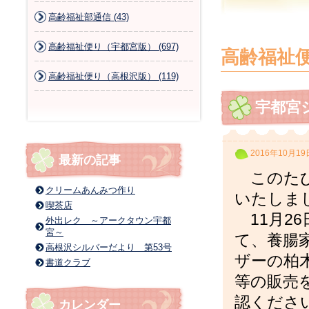
高齢福祉部通信 (43)
高齢福祉便り（宇都宮版） (697)
高齢福祉
高齢福祉便り（高根沢版） (119)
宇都宮
2016年10月19
最新の記事
このたび
クリームあんみつ作り
いたしま
喫茶店
11月2
外出レク ～アークタウン宇都
宮～
て、養腸
高根沢シルバーだより 第53号
ザーの柏
書道クラブ
等の販売
認くださ
カレンダー