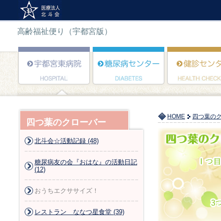
高齢福祉便り（宇都宮版）
HOME
四つ葉の
四つ葉のクローバー
北斗会☆活動記録 (48)
糖尿病友の会『おはな』の活動日記
(12)
おうちエクササイズ！
レストラン ななつ星食堂 (39)