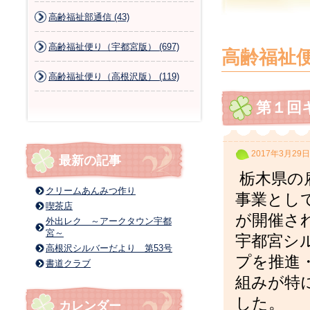
高齢福祉部通信 (43)
高齢福祉便り（宇都宮版） (697)
高齢福祉
高齢福祉便り（高根沢版） (119)
第１回
2017年3月29日
最新の記事
栃木県の
クリームあんみつ作り
事業とし
喫茶店
が開催さ
外出レク ～アークタウン宇都
宮～
宇都宮シ
高根沢シルバーだより 第53号
プを推進
書道クラブ
組みが特
した。
カレンダー