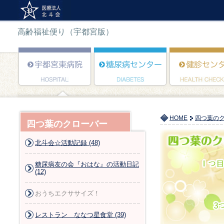
高齢福祉便り（宇都宮版）
HOME
四つ葉の
四つ葉のクローバー
北斗会☆活動記録 (48)
糖尿病友の会『おはな』の活動日記
(12)
おうちエクササイズ！
レストラン ななつ星食堂 (39)