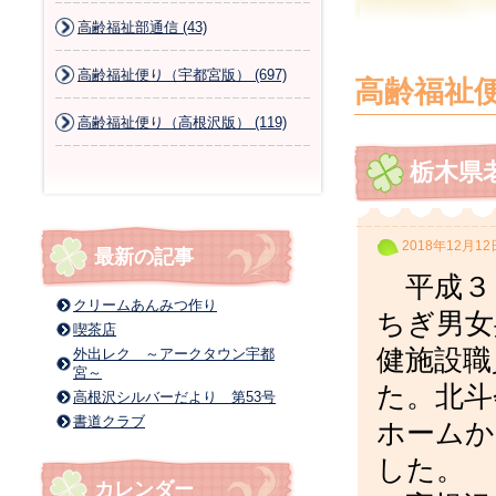
高齢福祉部通信 (43)
高齢福祉便り（宇都宮版） (697)
高齢福祉
高齢福祉便り（高根沢版） (119)
栃木県
2018年12月12
最新の記事
平成３
クリームあんみつ作り
ちぎ男女
喫茶店
健施設職
外出レク ～アークタウン宇都
宮～
た。北斗
高根沢シルバーだより 第53号
書道クラブ
ホームか
した。
カレンダー