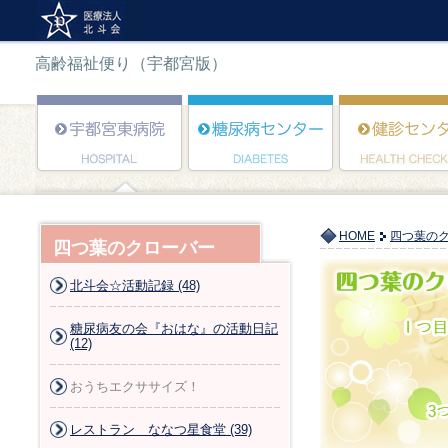
高齢福祉便り（宇都宮版）
HOME
四つ葉の
四つ葉のクローバー
北斗会☆活動記録 (48)
糖尿病友の会『おはな』の活動日記
(12)
おうちエクササイズ！
レストラン ななつ星食堂 (39)