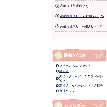
高齢福祉部通信 (43)
高齢福祉便り（宇都宮版） (697)
高齢福祉便り（高根沢版） (119)
最新の記事
クリームあんみつ作り
喫茶店
外出レク ～アークタウン宇都
宮～
高根沢シルバーだより 第53号
書道クラブ
カレンダー