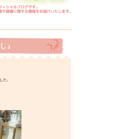
し』
した。