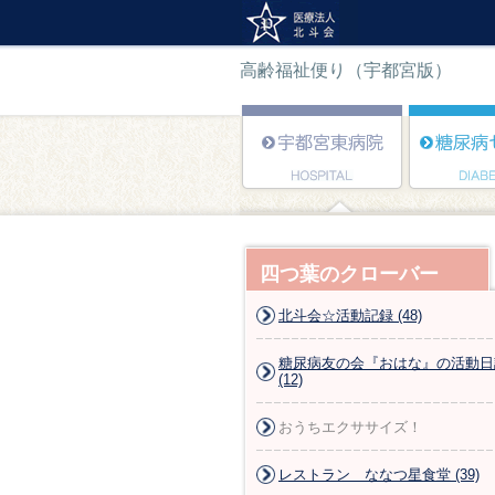
高齢福祉便り（宇都宮版）
四つ葉のクローバー
北斗会☆活動記録 (48)
糖尿病友の会『おはな』の活動日
(12)
おうちエクササイズ！
レストラン ななつ星食堂 (39)