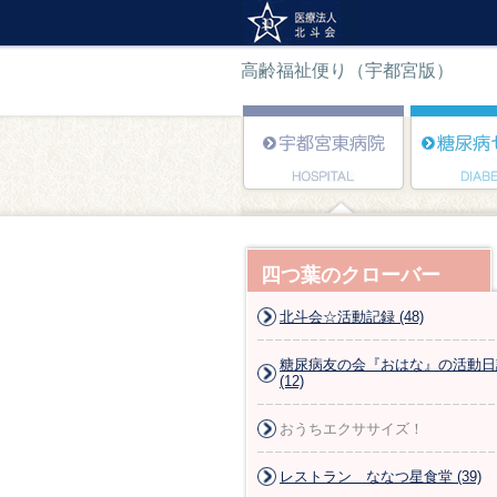
高齢福祉便り（宇都宮版）
四つ葉のクローバー
北斗会☆活動記録 (48)
糖尿病友の会『おはな』の活動日
(12)
おうちエクササイズ！
レストラン ななつ星食堂 (39)