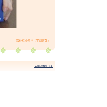
高齢福祉便り（宇都宮版）
４階の癒し >>