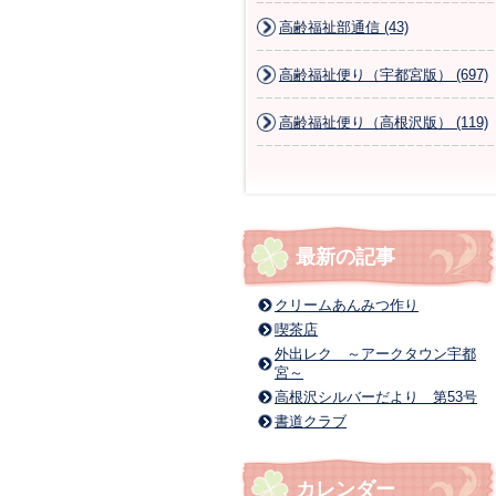
高齢福祉部通信 (43)
高齢福祉便り（宇都宮版） (697)
高齢福祉便り（高根沢版） (119)
最新の記事
クリームあんみつ作り
喫茶店
外出レク ～アークタウン宇都
宮～
高根沢シルバーだより 第53号
書道クラブ
カレンダー