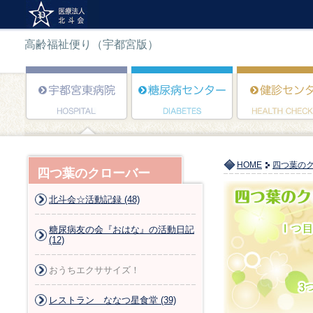
高齢福祉便り（宇都宮版）
HOME
四つ葉の
四つ葉のクローバー
北斗会☆活動記録 (48)
糖尿病友の会『おはな』の活動日記
(12)
おうちエクササイズ！
レストラン ななつ星食堂 (39)