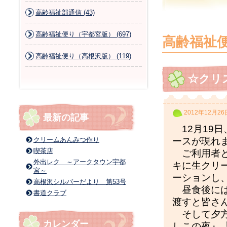
高齢福祉部通信 (43)
高齢福祉便り（宇都宮版） (697)
高齢福祉
高齢福祉便り（高根沢版） (119)
☆クリ
2012年12月26
最新の記事
12月19
クリームあんみつ作り
ースが現れ
喫茶店
ご利用者と
外出レク ～アークタウン宇都
キに生クリ
宮～
ーションし
高根沢シルバーだより 第53号
昼食後には
書道クラブ
渡すと皆さ
そして夕方
カレンダー
しこの夜』