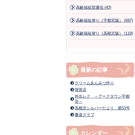
高齢福祉部通信 (43)
高齢福祉便り（宇都宮版） (697)
高齢福祉便り（高根沢版） (119)
最新の記事
クリームあんみつ作り
喫茶店
外出レク ～アークタウン宇都
宮～
高根沢シルバーだより 第53号
書道クラブ
カレンダー