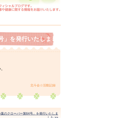
3号」を発行いたしました
。
い。
北斗会☆活動記録
つ葉のクローバー第64号」を発行いたしま
した >>