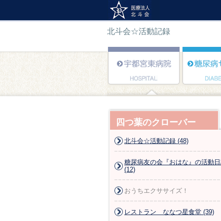
北斗会☆活動記録
四つ葉のクローバー
北斗会☆活動記録 (48)
糖尿病友の会『おはな』の活動日
(12)
おうちエクササイズ！
レストラン ななつ星食堂 (39)